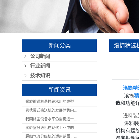
清理
关风
仓储
烘干机
新闻分类
滚筒精选
气垫
公司新闻
行业新闻
技术知识
滚筒精
新闻资讯
滚筒
精
螺旋输送机悬挂轴承用的典型...
造和功能
管状带式输送机的发展趋势向...
进料装
我国除尘设备水平仍需更进一...
进料装
实验室分级机在现代工业中的...
机构有螺
超细气流分级机的适用范围，...
器有振动