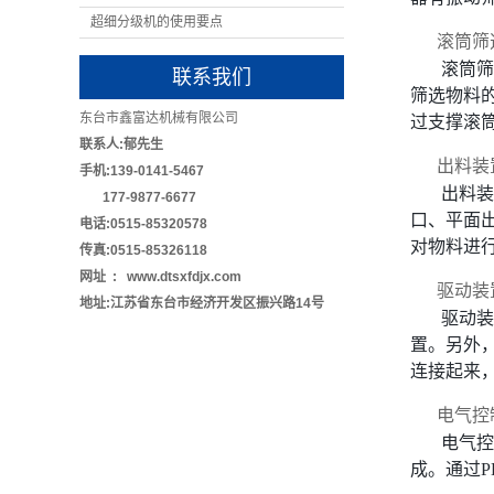
超细分级机的使用要点
滚筒筛
滚筒筛
联系我们
筛选物料
东台市鑫富达机械有限公司
过支撑滚
联系人:郁先生
出料装
手机:139-0141-5467
出料装
177-9877-6677
口、平面
电话:0515-85320578
对物料进
传真:0515-85326118
网址 : www.dtsxfdjx.com
驱动装
地址:江苏省东台市经济开发区振兴路14号
驱动装
置。另外
连接起来
电气控
电气控
成。通过