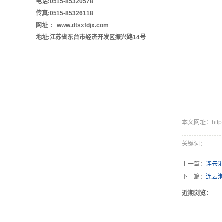
电话:0515-85320578
传真:0515-85326118
网址 : www.dtsxfdjx.com
地址:江苏省东台市经济开发区振兴路14号
本文网址：http://w
关键词：
上一篇：
连云
下一篇：
连云
近期浏览：