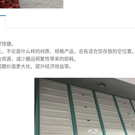
便快捷。
量大，不论是什么样的材质、规格产品，总有适合您存放的空位置
劳力资源，减少搬运频繁性带来的损耗。
命周期价值更大化，提升经济效益等。