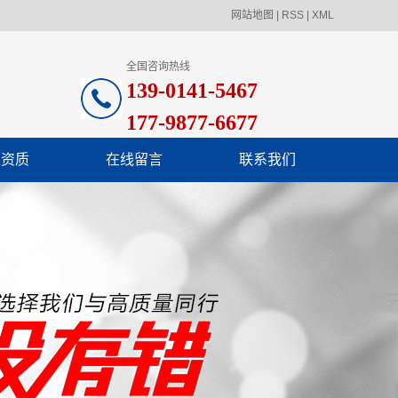
网站地图
|
RSS
|
XML
全国咨询热线
139-0141-5467
177-9877-6677
业资质
在线留言
联系我们