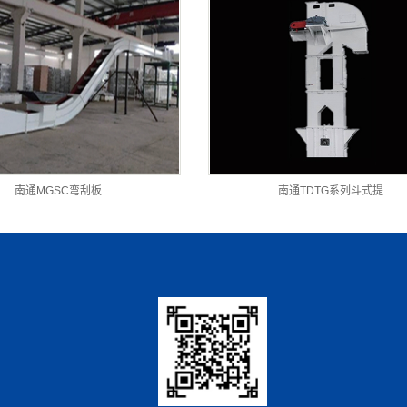
南通MGSC弯刮板
南通TDTG系列斗式提